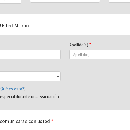
 Usted Mismo
Apellido(s)
¿Qué es esto?
)
especial durante una evacuación.
comunicarse con usted
*