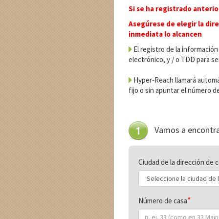
Si se ha registrado anteri
Asegúrese de elegir la dir
inmediata lo alcancen
El registro de la información
electrónico, y / o TDD para s
Hyper-Reach llamará automát
fijo o sin apuntar el número de
Vamos a encontra
Ciudad de la dirección de 
Número de casa