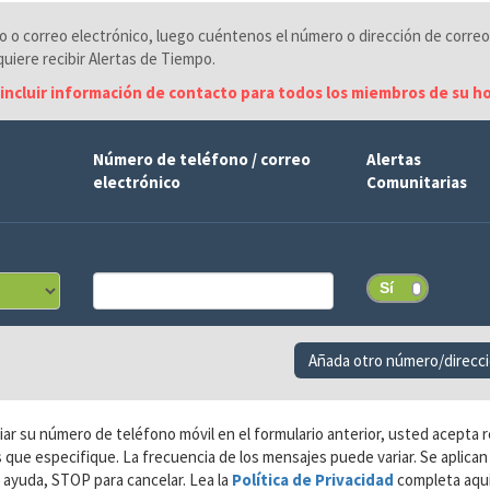
to o correo electrónico, luego cuéntenos el número o dirección de correo
uiere recibir Alertas de Tiempo.
incluir información de contacto para todos los miembros de su h
Número de teléfono / correo
Alertas
electrónico
Comunitarias
Añada otro número/direcci
ar su número de teléfono móvil en el formulario anterior, usted acepta 
 que especifique. La frecuencia de los mensajes puede variar. Se aplican
ayuda, STOP para cancelar. Lea la
Política de Privacidad
completa aqu