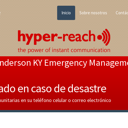
Q
Inicio
Sobre nosotros
Contá
nderson KY Emergency Managem
ado en caso de desastre
nitarias en su teléfono celular o correo electrónico