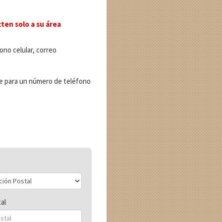
ten solo a su área
ono celular, correo
se para un número de teléfono
al