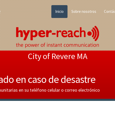
Q
Inicio
Sobre nosotros
Contá
City of Revere MA
ado en caso de desastre
nitarias en su teléfono celular o correo electrónico