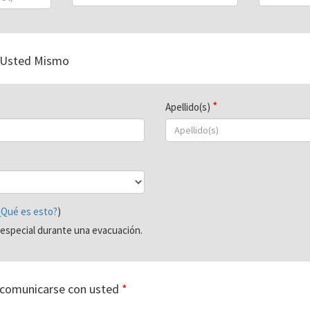
 Usted Mismo
Apellido(s)
¿Qué es esto?
)
especial durante una evacuación.
comunicarse con usted
*