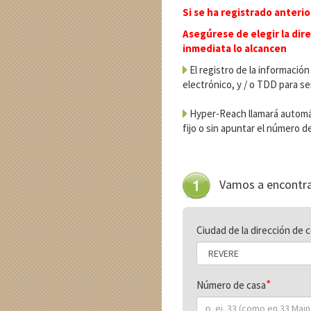
Si se ha registrado anteri
Asegúrese de elegir la dir
inmediata lo alcancen
El registro de la información
electrónico, y / o TDD para s
Hyper-Reach llamará automát
fijo o sin apuntar el número de
Vamos a encontra
Ciudad de la dirección de 
Número de casa