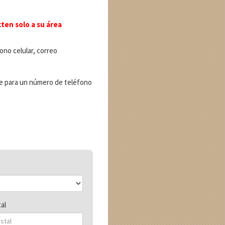
ten solo a su área
ono celular, correo
se para un número de teléfono
al