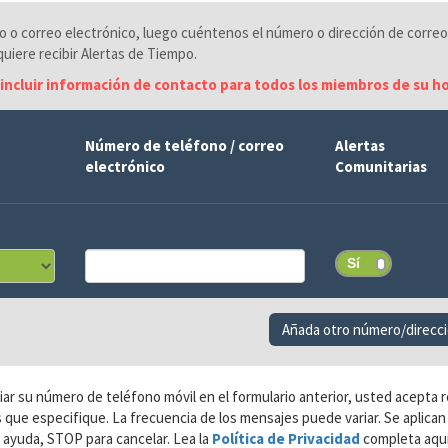
to o correo electrónico, luego cuéntenos el número o dirección de correo
uiere recibir Alertas de Tiempo.
incluir información de contacto para todos los miembros de su h
Número de teléfono / correo
Alertas
electrónico
Comunitarias
Añada otro número/direcci
ar su número de teléfono móvil en el formulario anterior, usted acepta 
 que especifique. La frecuencia de los mensajes puede variar. Se aplican
ayuda, STOP para cancelar. Lea la
Política de Privacidad
completa aqu