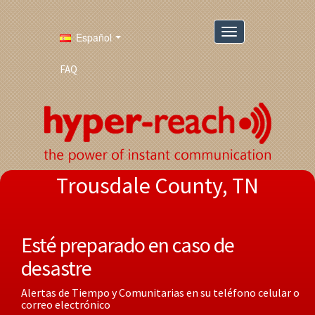
Español
FAQ
Trousdale County, TN
Esté preparado en caso de
desastre
Alertas de Tiempo y Comunitarias en su teléfono celular o
correo electrónico